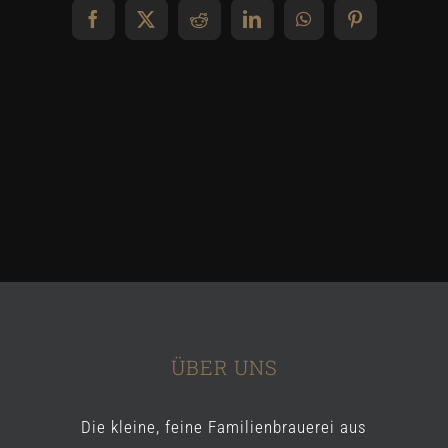
Facebook
X
Reddit
LinkedIn
WhatsApp
Pinterest
ÜBER UNS
Die kleine, feine Familienbrauerei aus