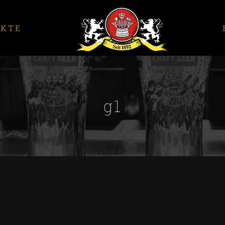
UKTE
g1