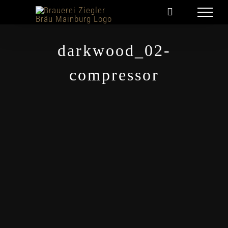
Zum
Inhalt
springen
darkwood_02-
compressor