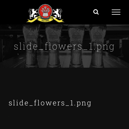
Zum
Inhalt
springen
slide_flowers_1.png
slide_flowers_1.png