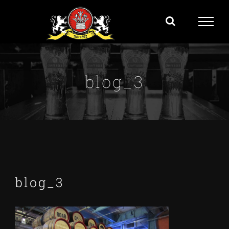
Zum
Inhalt
springen
blog_3
blog_3